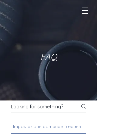
FAQ
Impostazione domande frequenti
Generale