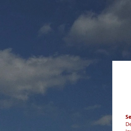
Se
De