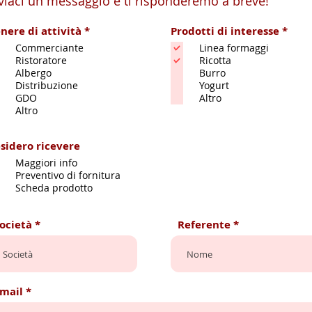
viaci un messaggio e ti risponderemo a breve!
O
nere di attività
*
Prodotti di interesse
*
b
Commerciante
Linea formaggi
b
Ristoratore
Ricotta
l
i
Albergo
Burro
g
Distribuzione
Yogurt
a
GDO
Altro
t
Altro
o
r
i
o
sidero ricevere
Maggiori info
Preventivo di fornitura
Scheda prodotto
ocietà
Referente
mail