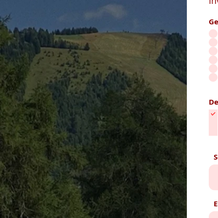
In
Ge
De
S
E